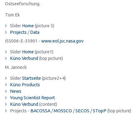
Ostseeforschung.
Tom Ek
Slider
Home
(picture 3)
Projects
/
Data
ISS006-E-33901 -
www.eol.jsc.nasa.gov
Slider
Home
(picture1)
Küno Verbund
(top picture)
M. Janneck
Slider
Startseite
(picture2+4)
Küno Products
News
Young Scientist Report
Küno Verbund
(content)
Projects -
BACOSSA
/
MOSSCO
/
SECOS
/
STopP
(top picture)