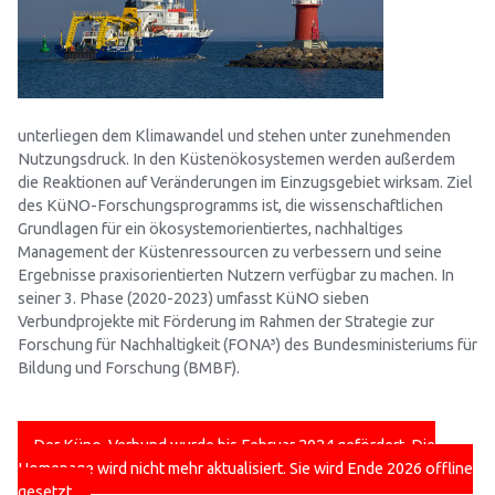
unterliegen dem Klimawandel und stehen unter zunehmenden
Nutzungsdruck. In den Küstenökosystemen werden außerdem
die Reaktionen auf Veränderungen im Einzugsgebiet wirksam. Ziel
des KüNO-Forschungsprogramms ist, die wissenschaftlichen
Grundlagen für ein ökosystemorientiertes, nachhaltiges
Management der Küstenressourcen zu verbessern und seine
Ergebnisse praxisorientierten Nutzern verfügbar zu machen. In
seiner 3. Phase (2020-2023) umfasst KüNO sieben
Verbundprojekte mit Förderung im Rahmen der Strategie zur
Forschung für Nachhaltigkeit (FONA³) des Bundesministeriums für
Bildung und Forschung (BMBF).
Der Küno-Verbund wurde bis Februar 2024 gefördert. Die
Homepage wird nicht mehr aktualisiert. Sie wird Ende 2026 offline
gesetzt.