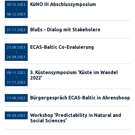
KüNO III Abschlussymposium
05.12.2023
-
06.12.2023
BluEs - Dialog mit Stakeholern
21.11.2023
ECAS-Baltic Co-Evaluierung
25.09.2023
-
26.09.2023
3. Küstensymposium 'Küste im Wandel
09.11.2022
2022'
-
11.11.2022
Bürgergespräch ECAS-Baltic in Ahrenshoop
15.06.2022
Workshop 'Predictability in Natural and
03.05.2022
Social Sciences'