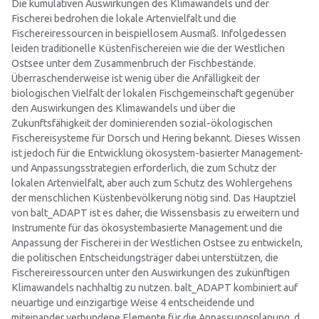
Die kumulativen Auswirkungen des Klimawandels und der
Fischerei bedrohen die lokale Artenvielfalt und die
Fischereiressourcen in beispiellosem Ausmaß. Infolgedessen
leiden traditionelle Küstenfischereien wie die der Westlichen
Ostsee unter dem Zusammenbruch der Fischbestände.
Überraschenderweise ist wenig über die Anfälligkeit der
biologischen Vielfalt der lokalen Fischgemeinschaft gegenüber
den Auswirkungen des Klimawandels und über die
Zukunftsfähigkeit der dominierenden sozial-ökologischen
Fischereisysteme für Dorsch und Hering bekannt. Dieses Wissen
ist jedoch für die Entwicklung ökosystem-basierter Management-
und Anpassungsstrategien erforderlich, die zum Schutz der
lokalen Artenvielfalt, aber auch zum Schutz des Wohlergehens
der menschlichen Küstenbevölkerung nötig sind. Das Hauptziel
von balt_ADAPT ist es daher, die Wissensbasis zu erweitern und
Instrumente für das ökosystembasierte Management und die
Anpassung der Fischerei in der Westlichen Ostsee zu entwickeln,
die politischen Entscheidungsträger dabei unterstützen, die
Fischereiressourcen unter den Auswirkungen des zukünftigen
Klimawandels nachhaltig zu nutzen. balt_ADAPT kombiniert auf
neuartige und einzigartige Weise 4 entscheidende und
miteinander verbundene Elemente für die Anpassungsplanung, d.