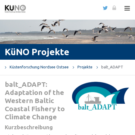
KüNO Projekte
Küstenforschung Nordsee Ostsee
Projekte
balt_ADAPT
balt_ADAPT:
Adaptation of the
Western Baltic
Coastal Fishery to
Climate Change
Kurzbeschreibung