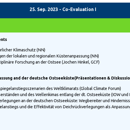
25. Sep. 2023 - Co-Evaluation I
ents
ürlicher Klimaschutz (NN)
gen der lokalen und regionalen Küstenanpassung (NN)
iplinäre Forschung an der Ostsee (Jochen Hinkel, GCF)
ssung and der deutsche Ostseeküste(Präsentationen & Diskussio
piegelanstiegsszenarien des Weltklimarats (Global Climate Forum)
rständen und des Wellenkimas entlang der dt. Ostseeküste (IOW und
erlegungen an der deutschen Ostseeküste: Wegbereiter und Hindernisse
anstiegs und die Effektivität von Deichrückverlegungen als Anpassu