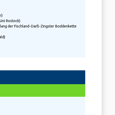
r)
Uni Rostock)
tlang der Fischland-Darß-Zingster Boddenkette
ld)