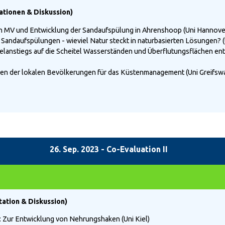
ationen & Diskussion)
on MV und Entwicklung der Sandaufspülung in Ahrenshoop (Uni Hannove
andaufspülungen - wieviel Natur steckt in naturbasierten Lösungen? (
anstiegs auf die Scheitel Wasserständen und Überflutungsflächen en
 der lokalen Bevölkerungen für das Küstenmanagement (Uni Greifswa
26. Sep. 2023 - Co-Evaluation II
tation & Diskussion)
 Zur Entwicklung von Nehrungshaken (Uni Kiel)