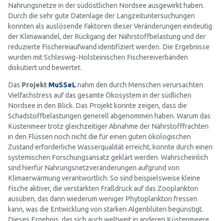
Nahrungsnetze in der südöstlichen Nordsee ausgewirkt haben.
Durch die sehr gute Datenlage der Langzeituntersuchungen
konnten als auslösende Faktoren dieser Veränderungen eindeutig
der Klimawandel, der Rückgang der Nährstoffbelastung und der
reduzierte Fischereiaufwand identifiziert werden. Die Ergebnisse
wurden mit Schleswig-Holsteinischen Fischereiverbänden
diskutiert und bewertet.
Das
Projekt
MuSSeL
nahm den durch Menschen verursachten
Vielfachstress auf das gesamte Ökosystem in der südlichen
Nordsee in den Blick. Das Projekt konnte zeigen, dass die
Schadstoffbelastungen generell abgenommen haben. Warum das
Küstenmeer trotz gleichzeitiger Abnahme der Nährstofffrachten
in den Flüssen noch nicht die für einen guten ökologischen
Zustand erforderliche Wasserqualität erreicht, konnte durch einen
systemischen Forschungsansatz geklärt werden. Wahrscheinlich
sind hierfür Nahrungsnetzveränderungen aufgrund von
Klimaerwärmung verantwortlich: So sind beispielsweise kleine
Fische aktiver, die verstärkten Fraßdruck auf das Zooplankton
ausüben, das dann wiederum weniger Phytoplankton fressen
kann, was die Entwicklung von starken Algenblüten begünstigt.
Dieses Ergebnis, das sich auch weltweit in anderen Küstenmeere