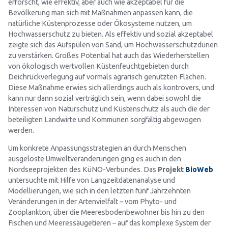
erforscht, wie effektiv, aber auch wie akzeptabel für die
Bevölkerung man sich mit Maßnahmen anpassen kann, die
natürliche Küstenprozesse oder Ökosysteme nutzen, um
Hochwasserschutz zu bieten. Als effektiv und sozial akzeptabel
zeigte sich das Aufspülen von Sand, um Hochwasserschutzdünen
zu verstärken. Großes Potential hat auch das Wiederherstellen
von ökologisch wertvollen Küstenfeuchtgebieten durch
Deichrückverlegung auf vormals agrarisch genutzten Flächen.
Diese Maßnahme erwies sich allerdings auch als kontrovers, und
kann nur dann sozial verträglich sein, wenn dabei sowohl die
Interessen von Naturschutz und Küstenschutz als auch die der
beteiligten Landwirte und Kommunen sorgfältig abgewogen
werden.
Um konkrete Anpassungsstrategien an durch Menschen
ausgelöste Umweltveränderungen ging es auch in den
Nordseeprojekten des KüNO-Verbundes. Das
Projekt
BioWeb
untersuchte mit Hilfe von Langzeitdatenanalyse und
Modellierungen, wie sich in den letzten fünf Jahrzehnten
Veränderungen in der Artenvielfalt – vom Phyto- und
Zooplankton, über die Meeresbodenbewohner bis hin zu den
Fischen und Meeressäugetieren – auf das komplexe System der