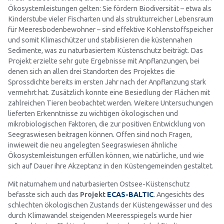
Ökosystemleistungen gelten: Sie fördern Biodiversität – etwa als
Kinderstube vieler Fischarten und als strukturreicher Lebensraum
für Meeresbodenbewohner – sind effektive Kohlenstoffspeicher
und somit Klimaschützer und stabilisieren die küstennahen
Sedimente, was zu naturbasiertem Küstenschutz beiträgt. Das
Projekt erzielte sehr gute Ergebnisse mit Anpflanzungen, bei
denen sich an allen drei Standorten des Projektes die
Sprossdichte bereits im ersten Jahr nach der Anpflanzung stark
vermehrt hat. Zusätzlich konnte eine Besiedlung der Flächen mit
zahlreichen Tieren beobachtet werden. Weitere Untersuchungen
lieferten Erkenntnisse zu wichtigen ökologischen und
mikrobiologischen Faktoren, die zur positiven Entwicklung von
Seegraswiesen beitragen können. Offen sind noch Fragen,
inwieweit die neu angelegten Seegraswiesen ähnliche
Ökosystemleistungen erfüllen können, wie natürliche, und wie
sich auf Dauer ihre Akzeptanz in den Küstengemeinden gestaltet.
Mit naturnahem und naturbasierten Ostsee-Küstenschutz
befasste sich auch das
Projekt
ECAS-BALTIC
. Angesichts des
schlechten ökologischen Zustands der Küstengewässer und des
durch Klimawandel steigenden Meeresspiegels wurde hier