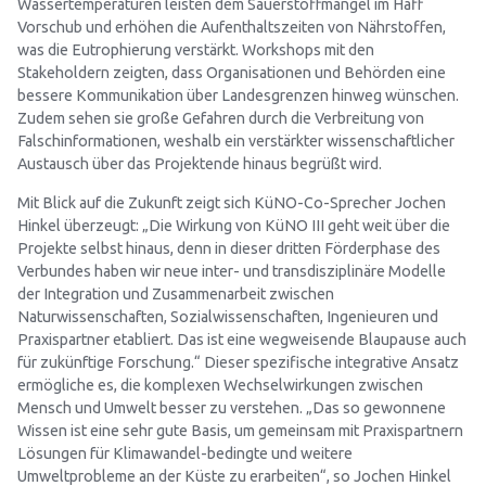
Wassertemperaturen leisten dem Sauerstoffmangel im Haff
Vorschub und erhöhen die Aufenthaltszeiten von Nährstoffen,
was die Eutrophierung verstärkt. Workshops mit den
Stakeholdern zeigten, dass Organisationen und Behörden eine
bessere Kommunikation über Landesgrenzen hinweg wünschen.
Zudem sehen sie große Gefahren durch die Verbreitung von
Falschinformationen, weshalb ein verstärkter wissenschaftlicher
Austausch über das Projektende hinaus begrüßt wird.
Mit Blick auf die Zukunft zeigt sich KüNO-Co-Sprecher Jochen
Hinkel überzeugt: „Die Wirkung von KüNO III geht weit über die
Projekte selbst hinaus, denn in dieser dritten Förderphase des
Verbundes haben wir neue inter- und transdisziplinäre Modelle
der Integration und Zusammenarbeit zwischen
Naturwissenschaften, Sozialwissenschaften, Ingenieuren und
Praxispartner etabliert. Das ist eine wegweisende Blaupause auch
für zukünftige Forschung.“ Dieser spezifische integrative Ansatz
ermögliche es, die komplexen Wechselwirkungen zwischen
Mensch und Umwelt besser zu verstehen. „Das so gewonnene
Wissen ist eine sehr gute Basis, um gemeinsam mit Praxispartnern
Lösungen für Klimawandel-bedingte und weitere
Umweltprobleme an der Küste zu erarbeiten“, so Jochen Hinkel