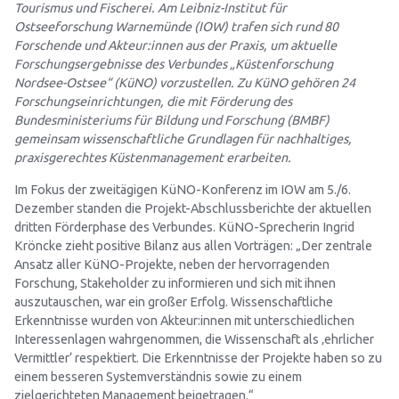
Tourismus und Fischerei. Am Leibniz-Institut für
Ostseeforschung Warnemünde (IOW) trafen sich rund 80
Forschende und Akteur:innen aus der Praxis, um aktuelle
Forschungsergebnisse des Verbundes „Küstenforschung
Nordsee-Ostsee“ (KüNO) vorzustellen. Zu KüNO gehören 24
Forschungseinrichtungen, die mit Förderung des
Bundesministeriums für Bildung und Forschung (BMBF)
gemeinsam wissenschaftliche Grundlagen für nachhaltiges,
praxisgerechtes Küstenmanagement erarbeiten.
Im Fokus der zweitägigen KüNO-Konferenz im IOW am 5./6.
Dezember standen die Projekt-Abschlussberichte der aktuellen
dritten Förderphase des Verbundes. KüNO-Sprecherin Ingrid
Kröncke zieht positive Bilanz aus allen Vorträgen: „Der zentrale
Ansatz aller KüNO-Projekte, neben der hervorragenden
Forschung, Stakeholder zu informieren und sich mit ihnen
auszutauschen, war ein großer Erfolg. Wissenschaftliche
Erkenntnisse wurden von Akteur:innen mit unterschiedlichen
Interessenlagen wahrgenommen, die Wissenschaft als ‚ehrlicher
Vermittler‘ respektiert. Die Erkenntnisse der Projekte haben so zu
einem besseren Systemverständnis sowie zu einem
zielgerichteten Management beigetragen.“