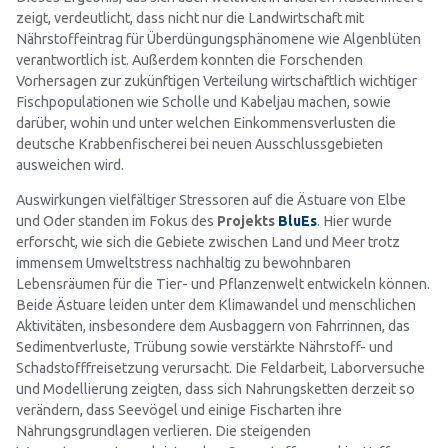
zeigt, verdeutlicht, dass nicht nur die Landwirtschaft mit
Nährstoffeintrag für Überdüngungsphänomene wie Algenblüten
verantwortlich ist. Außerdem konnten die Forschenden
Vorhersagen zur zukünftigen Verteilung wirtschaftlich wichtiger
Fischpopulationen wie Scholle und Kabeljau machen, sowie
darüber, wohin und unter welchen Einkommensverlusten die
deutsche Krabbenfischerei bei neuen Ausschlussgebieten
ausweichen wird.
Auswirkungen vielfältiger Stressoren auf die Ästuare von Elbe
und Oder standen im Fokus des
Projekts
BluEs
. Hier wurde
erforscht, wie sich die Gebiete zwischen Land und Meer trotz
immensem Umweltstress nachhaltig zu bewohnbaren
Lebensräumen für die Tier- und Pflanzenwelt entwickeln können.
Beide Ästuare leiden unter dem Klimawandel und menschlichen
Aktivitäten, insbesondere dem Ausbaggern von Fahrrinnen, das
Sedimentverluste, Trübung sowie verstärkte Nährstoff- und
Schadstofffreisetzung verursacht. Die Feldarbeit, Laborversuche
und Modellierung zeigten, dass sich Nahrungsketten derzeit so
verändern, dass Seevögel und einige Fischarten ihre
Nahrungsgrundlagen verlieren. Die steigenden