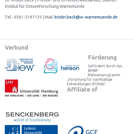
Dr. Kristin Beck | Presse- und Öffentlichkeitsarbeit, Leibniz-
Institut für Ostseeforschung Warnemünde
Tel.: 0381-5197135 | Mail:
kristin.beck@io-warnemuende.de
Verbund
Förderung
Gefördert durch das
BMBF-
Rahmenprogramm
„Forschung für nachhaltige
Entwicklungen (FONA)“
Affiliate of