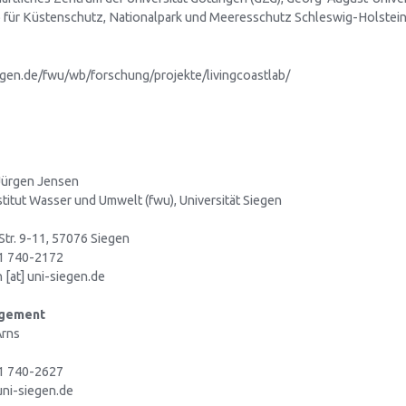
 für Küstenschutz, Nationalpark und Meeresschutz Schleswig-Holstei
gen.de/fwu/wb/forschung/projekte/livingcoastlab/
 Jürgen Jensen
titut Wasser und Umwelt (fwu), Universität Siegen
tr. 9-11, 57076 Siegen
71 740-2172
 [at] uni-siegen.de
agement
Arns
71 740-2627
 uni-siegen.de