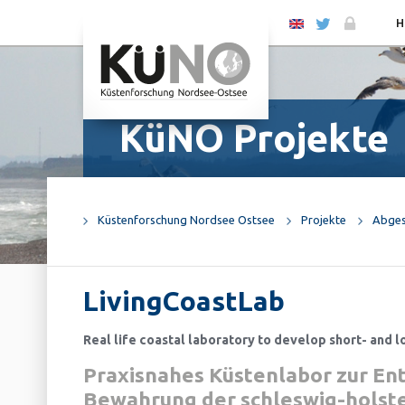
EN
H
KüNO Projekte
Küstenforschung Nordsee Ostsee
Projekte
Abges
LivingCoastLab
Real life coastal laboratory to develop short- and 
Praxisnahes Küstenlabor zur Ent
Bewahrung der schleswig-holste