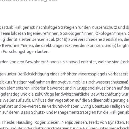
astLab Halligen ist, nachhaltige Strategien für den Küstenschutz und
äres Team bildeten Ingenieure*innen, Soziologen*innen, Ökologen*inne
ig identifizierten Jensen et al. (2016) zwei verschiedene Zeitskalen, di
 Bewohner*innen, die direkt umgesetzt werden könnten, und (ii) langfri
n Forschungsfragen lauten:
n von den Bewohnern*innen als sinnvoll erachtet, welche sind (techn
ligen unter Berücksichtigung eines erhöhten Meeresspiegels verbesser
eit kurzfristiger Maßnahmen (innovative, mobile Hochwasserschutzmaßn
nen elementaren Kriterien bewertet und in Gruppendiskussionen auf den H
egelanstieg und die zukünftige landwirtschaftliche Bewirtschaftung w
Wellenauflaufs, Einfluss der Vegetation auf die Sedimentablagerung et
führt und be-wertet. Im Verbundvorhaben Living CoastLab Halligen ko
m auf deren Basis Schutz- und Managementstrategien für die Halligen ab
 Theide; Häußling, Roger; Ziesen, Nenja; Jensen, Frerk; von Eynatten, Hil
tz- und Bewirt-schaftungsstrategien für die Halligen unter Berücksich