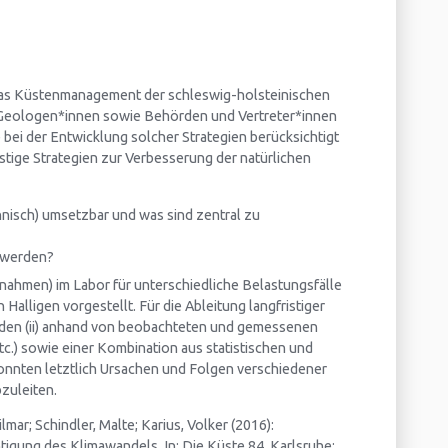
 das Küstenmanagement der schleswig-holsteinischen
n, Geologen*innen sowie Behörden und Vertreter*innen
e bei der Entwicklung solcher Strategien berücksichtigt
stige Strategien zur Verbesserung der natürlichen
isch) umsetzbar und was sind zentral zu
t werden?
ahmen) im Labor für unterschiedliche Belastungsfälle
alligen vorgestellt. Für die Ableitung langfristiger
urden (ii) anhand von beobachteten und gemessenen
c.) sowie einer Kombination aus statistischen und
nnten letztlich Ursachen und Folgen verschiedener
zuleiten.
mar; Schindler, Malte; Karius, Volker (2016):
tigung des Klimawandels. In: Die Küste 84. Karlsruhe: