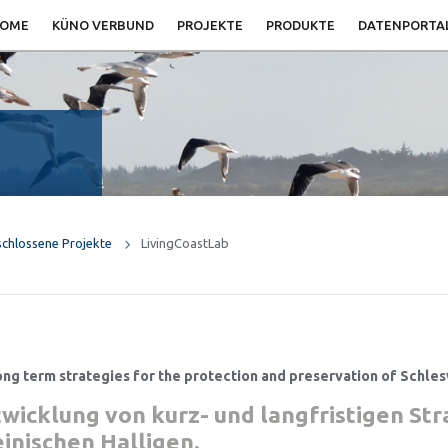
OME
KÜNO VERBUND
PROJEKTE
PRODUKTE
DATENPORTA
chlossene Projekte
LivingCoastLab
long term strategies for the protection and preservation of Schle
wicklung von kurz- und langfristigen Str
inischen Halligen
.