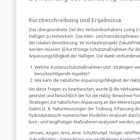
Kurzbeschreibung und Ergebnisse
Das übergeordnete Ziel des Verbundvorhabens Living Co
Halligen zu entwickeln. Das inter- und transdisziplin
der lokalen Bevölkerung. Im Vorläuferprojekt ZukunftHall
werden müssen: (i) kurzfristige Schutzmaßnahmen für die
Anpassungsfähigkeit der Halligen. Die damit verbundene
Welche Küstenschutzmaßnahmen und -strategien werde
berücksichtigende Aspekte?
Wie kann die natürliche Anpassungsfähigkeit der Hal
Um diese Fragen zu beantworten, wurde (i) die Wirksamk
getestet und hinsichtlich der für die Hallig-Bewohner*in
Strategien zur natürlichen Anpassung an den Meeresspi
Daten (z. B. Naturmessungen der Trübung, Erfassung des 
hydrodynamisch-numerischen Modellen Analysen durchge
kurz- und langfristiger Maßnahmen analysiert werden, u
Jensen, Jürgen; Arns, Arne; Schüttrumpf, Holger; Wöffler,
ZukunftHallig – Entwicklung von nachhaltigen Küstenschu