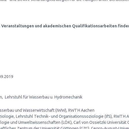
n Veranstaltungen und akademischen Qualifikationsarbeiten finden
09.2019
en, Lehrstuhl für Wasserbau u. Hydromechanik
Wasserbau und Wasserwirtschaft (IWW), RWTH Aachen
oziologie, Lehrstuhl Technik- und Organisationssoziologie (IfS), RWTH 
iologie und Umweltwissenschaften (LÖK), Carl von Ossietzki Universität
ftliches Zentrum der Universität Göttingen (GZG), Georg-August-Univer