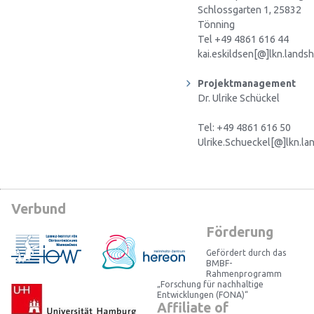
Schlossgarten 1, 25832
Tönning
Tel +49 4861 616 44
kai.eskildsen[@]lkn.landsh
Projektmanagement
Dr. Ulrike Schückel
Tel: +49 4861 616 50
Ulrike.Schueckel[@]lkn.la
Verbund
Förderung
Gefördert durch das
BMBF-
Rahmenprogramm
„Forschung für nachhaltige
Entwicklungen (FONA)“
Affiliate of