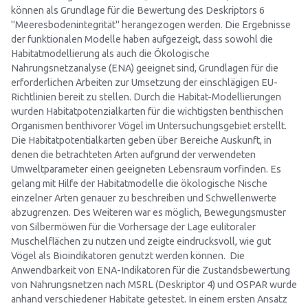
können als Grundlage für die Bewertung des Deskriptors 6
"Meeresbodenintegrität" herangezogen werden. Die Ergebnisse
der funktionalen Modelle haben aufgezeigt, dass sowohl die
Habitatmodellierung als auch die Ökologische
Nahrungsnetzanalyse (ENA) geeignet sind, Grundlagen für die
erforderlichen Arbeiten zur Umsetzung der einschlägigen EU-
Richtlinien bereit zu stellen. Durch die Habitat-Modellierungen
wurden Habitatpotenzialkarten für die wichtigsten benthischen
Organismen benthivorer Vögel im Untersuchungsgebiet erstellt.
Die Habitatpotentialkarten geben über Bereiche Auskunft, in
denen die betrachteten Arten aufgrund der verwendeten
Umweltparameter einen geeigneten Lebensraum vorfinden. Es
gelang mit Hilfe der Habitatmodelle die ökologische Nische
einzelner Arten genauer zu beschreiben und Schwellenwerte
abzugrenzen. Des Weiteren war es möglich, Bewegungsmuster
von Silbermöwen für die Vorhersage der Lage eulitoraler
Muschelflächen zu nutzen und zeigte eindrucksvoll, wie gut
Vögel als Bioindikatoren genutzt werden können. Die
Anwendbarkeit von ENA-Indikatoren für die Zustandsbewertung
von Nahrungsnetzen nach MSRL (Deskriptor 4) und OSPAR wurde
anhand verschiedener Habitate getestet. In einem ersten Ansatz