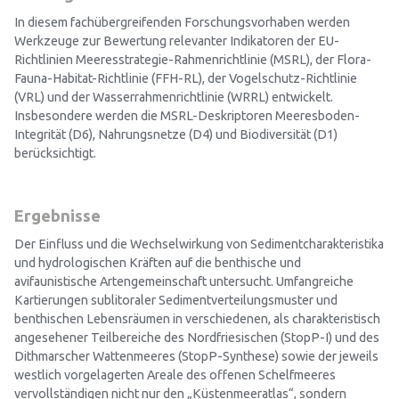
In diesem fachübergreifenden Forschungsvorhaben werden
Werkzeuge zur Bewertung relevanter Indikatoren der EU-
Richtlinien Meeresstrategie-Rahmenrichtlinie (MSRL), der Flora-
Fauna-Habitat-Richtlinie (FFH-RL), der Vogelschutz-Richtlinie
(VRL) und der Wasserrahmenrichtlinie (WRRL) entwickelt.
Insbesondere werden die MSRL-Deskriptoren Meeresboden-
Integrität (D6), Nahrungsnetze (D4) und Biodiversität (D1)
berücksichtigt.
Ergebnisse
Der Einfluss und die Wechselwirkung von Sedimentcharakteristika
und hydrologischen Kräften auf die benthische und
avifaunistische Artengemeinschaft untersucht. Umfangreiche
Kartierungen sublitoraler Sedimentverteilungsmuster und
benthischen Lebensräumen in verschiedenen, als charakteristisch
angesehener Teilbereiche des Nordfriesischen (StopP-I) und des
Dithmarscher Wattenmeeres (StopP-Synthese) sowie der jeweils
westlich vorgelagerten Areale des offenen Schelfmeeres
vervollständigen nicht nur den „Küstenmeeratlas“, sondern