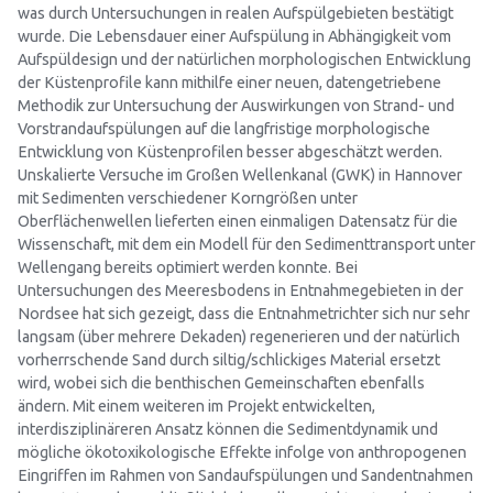
was durch Untersuchungen in realen Aufspülgebieten bestätigt
wurde. Die Lebensdauer einer Aufspülung in Abhängigkeit vom
Aufspüldesign und der natürlichen morphologischen Entwicklung
der Küstenprofile kann mithilfe einer neuen, datengetriebene
Methodik zur Untersuchung der Auswirkungen von Strand- und
Vorstrandaufspülungen auf die langfristige morphologische
Entwicklung von Küstenprofilen besser abgeschätzt werden.
Unskalierte Versuche im Großen Wellenkanal (GWK) in Hannover
mit Sedimenten verschiedener Korngrößen unter
Oberflächenwellen lieferten einen einmaligen Datensatz für die
Wissenschaft, mit dem ein Modell für den Sedimenttransport unter
Wellengang bereits optimiert werden konnte. Bei
Untersuchungen des Meeresbodens in Entnahmegebieten in der
Nordsee hat sich gezeigt, dass die Entnahmetrichter sich nur sehr
langsam (über mehrere Dekaden) regenerieren und der natürlich
vorherrschende Sand durch siltig/schlickiges Material ersetzt
wird, wobei sich die benthischen Gemeinschaften ebenfalls
ändern. Mit einem weiteren im Projekt entwickelten,
interdisziplinäreren Ansatz können die Sedimentdynamik und
mögliche ökotoxikologische Effekte infolge von anthropogenen
Eingriffen im Rahmen von Sandaufspülungen und Sandentnahmen