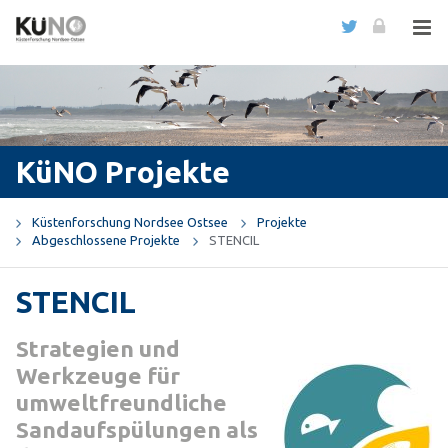
KüNO Projekte
Küstenforschung Nordsee Ostsee
Projekte
Abgeschlossene Projekte
STENCIL
STENCIL
Strategien und
Werkzeuge für
umweltfreundliche
Sandaufspülungen als